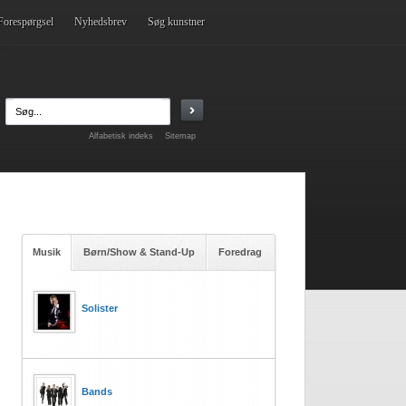
Forespørgsel
Nyhedsbrev
Søg kunstner
Alfabetisk indeks
Sitemap
Musik
Børn/Show & Stand-Up
Foredrag
Solister
Bands