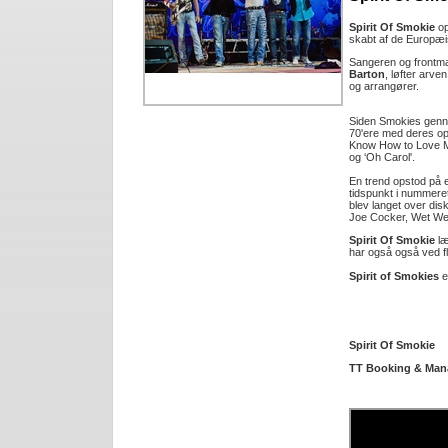
Spirit Of Smokie
op
skabt af de Europæ
Sangeren og frontma
Barton
, løfter arve
og arrangører.
Siden Smokies genne
70'ere med deres op
Know How to Love Me',
og ‘Oh Carol'.
En trend opstod på en
tidspunkt i nummeret 
blev langet over di
Joe Cocker, Wet Wet
Spirit Of Smokie
læ
har også også ved fle
Spirit of Smokies
e
Spirit Of Smokie
TT Booking & Man