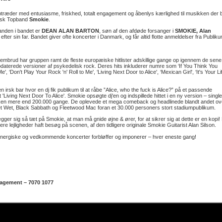
træder med entusiasme, friskhed, totalt engagement og åbenlys kærlighed til musikken der 
isk Topband
Smokie
.
nden i bandet er
DEAN ALAN BARTON
, søn af den afdøde forsanger i
SMOKIE, Alan
n efter sin far. Bandet giver ofte koncerter i Danmark, og får altid flotte anmeldelser fra Publiku
mbrud har gruppen ramt de fleste europæiske hitlister adskillige gange op igennem de sene
daterede versioner af psykedelisk rock. Deres hits inkluderer numre som ‘If You Think You
 ‘Don't Play Your Rock 'n' Roll to Me', ‘Living Next Door to Alice', ‘Mexican Girl', ‘It's Your Lif
 irsk bar hvor en dj fik publikum til at råbe ”Alice, who the fuck is Alice?” på et passende
'Living Next Door To Alice'. Smokie opsøgte dj'en og indspillede hittet i en ny version – singl
sken mere end 200.000 gange. De oplevede et mega comeback og headlinede blandt andet ov
 Wet, Black Sabbath og Fleetwood Mac foran et 30.000 personers stort stadiumpublikum.
gger sig så tæt på Smokie, at man må gnide øjne & ører, for at sikrer sig at dette er en kopi!
re lejligheder haft besøg på scenen, af den tidligere originale Smokie Guitarist Alan Silson.
nergiske og vedkommende koncerter forbløffer og imponerer – hver eneste gang!
agement – 7070 1077