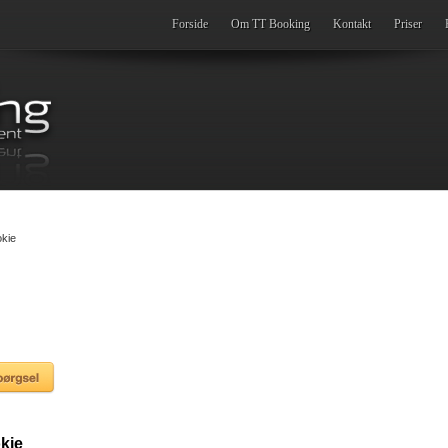
Forside
Om TT Booking
Kontakt
Priser
okie
kie