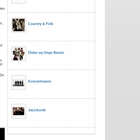
blev
m,
Country & Folk
e'
Disko og Unge Bands
en
er
 De
Koncertnavne
Jazzmusik