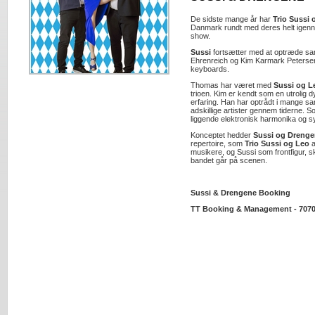
De sidste mange år har
Trio Sussi 
Danmark rundt med deres helt igen
show.
Sussi
fortsætter med at optræde 
Ehrenreich og Kim Karmark Petersen
keyboards.
Thomas har været med
Sussi og L
trioen. Kim er kendt som en utrolig d
erfaring. Han har optrådt i mange 
adskillige artister gennem tiderne. S
liggende elektronisk harmonika og sy
Konceptet hedder
Sussi og Dreng
repertoire, som
Trio Sussi og Leo
a
musikere, og Sussi som frontfigur, sk
bandet går på scenen.
Sussi & Drengene Booking
TT Booking & Management - 7070