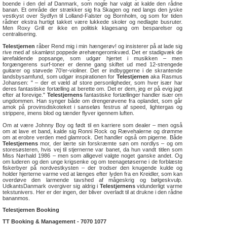
boende i den del af Danmark, som nogle har valgt at kalde den rådne
banan. Et område der strækker sig fra Skagen og ned langs den jyske
vestkyst over Sydfyn til Lolland-Falster og Bornholm, og som for tiden
rådner ekstra hurtigt takket være lukkede skoler og nedlagte busruter.
Men Roxy Grill er ikke en politisk klagesang om besparelser og
centralisering.
Telestjernen
råber Rend mig i min hængerøv! og insisterer på at lade sig
rive med af skamløst poppede ørehængeromkvæd. Det er stadigvæk de
iørefaldende popsange, som udgør hjertet i musikken – men
forgængerens surf-toner er denne gang skiftet ud med 12-strengede
guitarer og støvede 70’er-violiner. Det er indbyggerne i de skrantende
landsbysamfund, som udgør inspirationen for
Telestjernen
aka Rasmus
Johansen: " – der et væld af store personligheder, som hver især har
deres fantastiske fortælling at berette om. Det er dem, jeg er på evig jagt
efter at forevige."
Telestjernens
fantastiske fortællinger handler især om
ungdommen. Han synger både om drengerøvene fra oplandet, som går
amok på provinsdiskoteket i sanseløs festrus af speed, lightergas og
strippere, imens blod og tænder flyver igennem luften.
Om at være Johnny Boy og født til en karriere som dealer – men også
om at lave et band, kalde sig Ronni Rock og Rævehalerne og drømme
om at erobre verden med glamrock. Det handler også om pigerne. Både
Telestjernens
mor, der lærte sin forskræmte søn om nordlys – og om
storesøsteren, hvis vej til stjernerne var banet, da hun vandt titlen som
Miss Nørhald 1986 – men som alligevel valgte noget ganske andet. Og
om luderen og den unge krigsenke og om teenagetøserne i de forblæste
fiskerbyer på nordvestkysten – der trodser den knugende kulde og
holder hjerterne varme ved at længes efter lyden fra en Kreidler, som kan
overdøve den larmende tavshed af mågeskrig og bølgeskvulp.
UdkantsDanmark overgiver sig aldrig i
Telestjernens
vidunderligt varme
tekstunivers. Her er der ingen, der bliver overladt til at drukne i den rådne
bananmos.
Telestjernen Booking
TT Booking & Management - 7070 1077