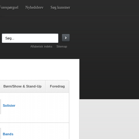
Forespørgsel
Nyhedsbrev
Søg kunstner
Alfabetisk indeks
Sitemap
Børn/Show & Stand-Up
Foredrag
Solister
Bands