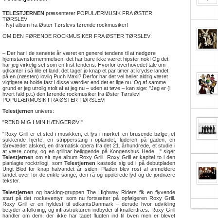
TELESTJERNEN
præsenterer POPULÆRMUSIK FRA ØSTER
TØRSLEV
- Nyt album fra Øster Tørslevs førende rockmusiker!
OM DEN FØRENDE ROCKMUSIKER FRA ØSTER TØRSLEV:
– Der har i de seneste år været en generel tendens til at nedgøre
hjemstavnsfornemmelsen; det har bare ikke været hipster nok! Og det
har jeg virkelig set som en trist tendens. Hvorfor overhovedet tale om
udkanter i så lille et land; det tager jo knap et par timer at krydse landet
på en (næsten) lovlig Puch Maxi? Derfor har det vel heller aldrig været
vigtigere at holde fast i disse værdier end det er lige nu. Og af samme
grund er jeg utrolig stolt af at jeg nu – uden at tøve – kan sige: "Jeg er (i
hvert fald p.t.) den førende rockmusiker fra Øster Tørslev!
POPULÆRMUSIK FRA ØSTER TØRSLEV!
Telestjernen
univers:
"REND MIG I MIN HÆNGERØV!"
"Roxy Grill er et sted i musikken, et lys i mørket, en brusende bølge, et
sukkende hjerte, en stripperstang i oplandet, luderen på gaden, en
tårevædet afsked, en dramatisk opera fra det 21. århundrede, et studie i
at være corny, og en grillbar beliggende på Kongenshus Hede…" siger
Telestjernen
om sit nye album Roxy Grill. Roxy Grill er kapitel to i den
planlagte rocktrilogi, som
Telestjernen
kastede sig ud i på debutpladen
Ungt Blod for knap halvandet år siden. Pladen blev rost af anmeldere
landet over for de enkle sange, den rå og upolerede lyd og de jordnære
tekster.
Telestjernen
og backing-gruppen The Highway Riders fik en flyvende
start på det rockeventyr, som nu fortsætter på opfølgeren Roxy Grill.
Roxy Grill er en hyldest til udkantsDanmark – derude hvor udvikling
betyder affolkning, og infrastrukturen indbyder til knallertfræs. Roxy Grill
handler om dem, der ikke har taget flugten ind til byen men er blevet