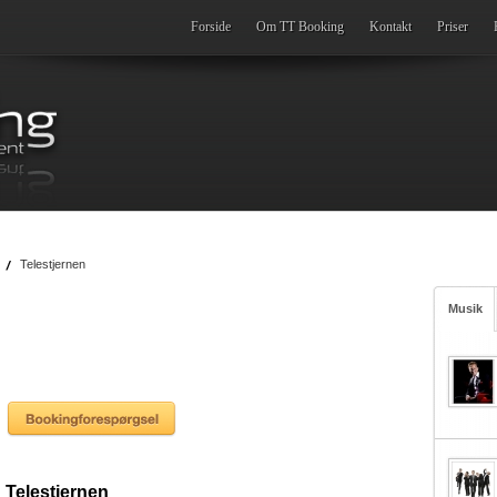
Forside
Om TT Booking
Kontakt
Priser
Telestjernen
Musik
Telestjernen