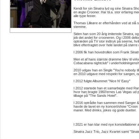
Kendt for sin Sinatra lyd og sine Sinatra 
en ægte Crooner. Har bl.a. stor erfaring m
alle type fester.
Thomas Lilleøre er efterhånden ved at slå s
stemme.
Siden han som 20 årig imiterede Sinatra, o
job det andet for crooneren. Og i 2006 del
optræden på TV stor indtryk på seerne, hvilk
blive eftertragtet over hele landet på størr
I 2006 fik han hovedrollen som Frank Sinatr
Men et af hans største drømme blev til virke
Cobacabana nightclub" i underholdningensh
2010 udgav han en Single "You're nobody ti
en 2010 udgave med respekt for sangen, og
I 2012 fulgte Albummet "Nice N' Easy"
I 2012 startede han et samarbejde med Ran
hvor han bragte 1960'ernes Las Vegas ud på
tilbage på "The Sands Hotel".
I 2016 optrådte han sammen med Sanger &
havde de lavet en ny koncert/show "Croon
maner. Med drinks, jokes og gode duetter.
I 2021 er han klar med nye konstellationer a
Sinatra Jazz Trio, Jazz Kvartet samt "Sinat