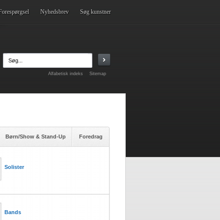
Forespørgsel
Nyhedsbrev
Søg kunstner
Alfabetisk indeks
Sitemap
Børn/Show & Stand-Up
Foredrag
Solister
Bands