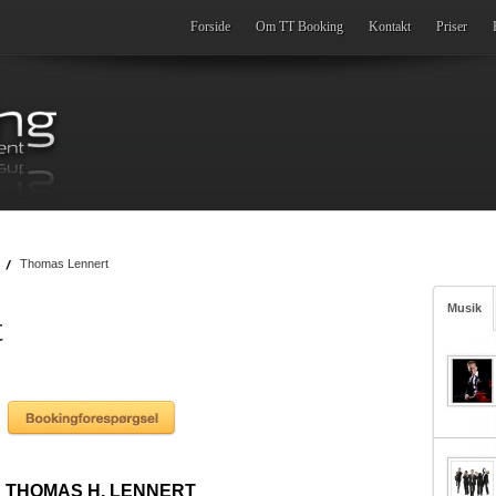
Forside
Om TT Booking
Kontakt
Priser
Thomas Lennert
Musik
t
THOMAS H. LENNERT