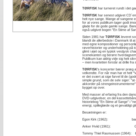
TØRFISK
har turneret rundt i det g
TØRFISK
har senest udgivet CD´en 
helt nye sange. Mange af sangene e
for at vores publikum tager godt imo
glade for de gode gamle sange. Band
også udgivet bogen ”En Stime af Sa
Siden 1981 har
TØRFISK
leveret sou
blandt de allerbedste i Danmark til at
med egne kompositioner og personli
røverhistorier og underholdning på to
glimt i øjet og en typisk vestjysk c
scenekanten og berøre hverdagsemne
Publikum kan aldrig vide sig helt sik
– men kvartetten forstår at drille f
TØRFISK
's koncerter bærer præg a
velkendte. For når man har et helt "
er det svært at sige farvel til de (g
simple grund, som de selv siger: "at
akkorder på strengeinstrumenterne"
bygget op over.
Med masser af erfaring fra den dan
DVD-udgivelser, en del kassettebånd
historiebog ”En Stime af Sange” i ”ne
energi, spilleglæde og et gevaldigt gli
Besætningen er:
Egon Kirk (1962): banjo, 
Anker Hviid (1961): Guit
Tommy Thiel Rasmussen (1964): Ha