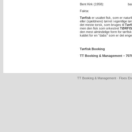
Bent Kirk (1958): bas,
Fakta:
Tørfisk
er usaltet fisk, som er naturli
eller (sjældnere) tørret i egentlige tø
det meste torsk, som bruges til
Tørf
men den fisk som orkestret
TØRFI
den mest almindelige form for tørfisk
kaldet for en ”dabs” som er det engel
Tørfisk Booking
TT Booking & Management – 707
TT Booking & Management · Floes Eng