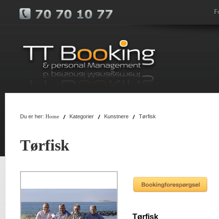
F
Du er her:
Kategorier
Kunstnere
Tørfisk
Home
Tørfisk
Tørfisk