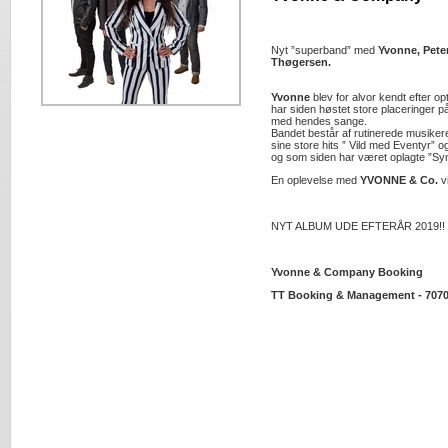
Nyt ”superband” med
Yvonne, Pete
Thøgersen.
Yvonne
blev for alvor kendt efter o
har siden høstet store placeringer på
med hendes sange.
Bandet består af rutinerede musikere
sine store hits ” Vild med Eventyr” o
og som siden har været oplagte ”Syng
En oplevelse med
YVONNE & Co.
vi
NYT ALBUM UDE EFTERÅR 2019!!
Yvonne & Company Booking
TT Booking & Management - 7070